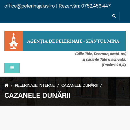
office@pelerinajeiasi.ro | Rezervări: 0752.459.447
Căile Tale, Doamne, arată-mi,
şi cărările Tale mă învaţă.
(Psalmi 24,4)
PELERINAJE INTERNE
CAZANELE DUNĂRII
/
/
/
CAZANELE DUNĂRII