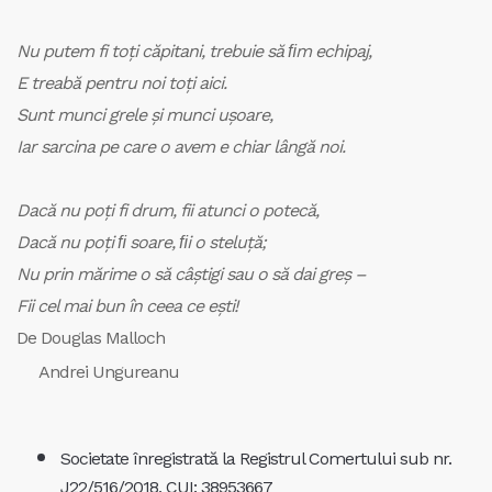
Nu putem fi toţi căpitani, trebuie să ﬁm echipaj,
E treabă pentru noi toţi aici.
Sunt munci grele şi munci uşoare,
Iar sarcina pe care o avem e chiar lângă noi.
Dacă nu poţi fi drum, fii atunci o potecă,
Dacă nu poţi ﬁ soare, ﬁi o steluţă;
Nu prin mărime o să câştigi sau o să dai greş –
Fii cel mai bun în ceea ce eşti!
De Douglas Malloch
Andrei Ungureanu
Societate înregistrată la Registrul Comertului sub nr.
J22/516/2018, CUI: 38953667