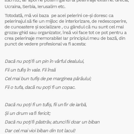
Ucraina, Serbia, Ierusalim etc.
Totodată, mă voi baza pe acei pelerini ce-și doresc ca
pelerinajul să fie un mijloc de interiorizare, de redescoperire,
de cunoastere și socializare , cu gândul că nu sunt cel mai
grozav ghid sau organizator, însă voi face tot ce pot pentru a
crea pelerinaje memorabile! Iar principiul meu de bază, din
punct de vedere profesional va fi acesta:
Dacă nu poţi ﬁ un pin în vârful dealului,
Fii un tuﬁş în vale. Fii însă
Cel mai bun tufiş de pe marginea pârâului;
Fii o tufa, dacã nu poţi fi un copac.
Dacă nu poţi fi un tuﬁş, fii un ﬁr de iarbă,
Şi un drum va ﬁ fericit;
Dacă nu poţi ﬁ păstrăv, atunci ﬁi doar un biban
Dar cel mai vioi biban din tot lacul!