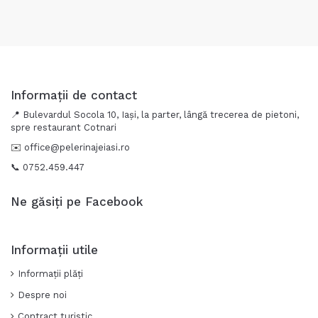
Informații de contact
📍 Bulevardul Socola 10, Iași, la parter, lângă trecerea de pietoni,
spre restaurant Cotnari
✉️
office@pelerinajeiasi.ro
📞 0752.459.447
Ne găsiți pe Facebook
Informații utile
Informații plăți
Despre noi
Contract turistic