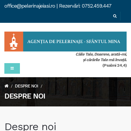
office@pelerinajeiasi.ro | Rezervări: 0752.459.447
Căile Tale, Doamne, arată-mi,
şi cărările Tale mă învaţă.
(Psalmi 24,4)
DESPRE NOI
/
/
DESPRE NOI
Despre noi