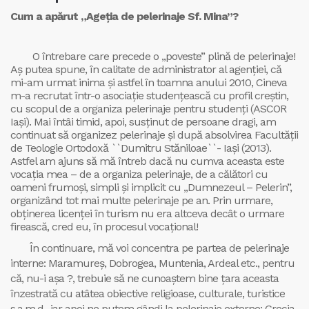
Cum a apărut „Ageţia de pelerinaje Sf. Mina”?
O întrebare care precede o „poveste” plină de pelerinaje!
Aş putea spune, în calitate de administrator al agenţiei, că
mi-am urmat inima şi astfel în toamna anului 2010, Cineva
m-a recrutat într-o asociaţie studenţească cu profil creştin,
cu scopul de a organiza pelerinaje pentru studenţi (ASCOR
Iași). Mai întâi timid, apoi, susţinut de persoane dragi, am
continuat să organizez pelerinaje şi după absolvirea Facultăţii
de Teologie Ortodoxă ``Dumitru Stăniloae``- Iaşi (2013).
Astfel am ajuns să mă întreb dacă nu cumva aceasta este
vocaţia mea – de a organiza pelerinaje, de a călători cu
oameni frumoşi, simpli şi implicit cu „Dumnezeul – Pelerin”,
organizând tot mai multe pelerinaje pe an. Prin urmare,
obţinerea licenţei în turism nu era altceva decât o urmare
firească, cred eu, în procesul vocaţional!
În continuare, mă voi concentra pe partea de pelerinaje
interne: Maramureş, Dobrogea, Muntenia, Ardeal etc., pentru
că, nu-i aşa ?, trebuie să ne cunoaştem bine ţara aceasta
înzestrată cu atâtea obiective religioase, culturale, turistice
s.a.m.d., iar apoi ne putem gândi la pelerinaje externe: Grecia,