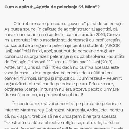
Cum a apărut „Ageţia de pelerinaje Sf. Mina”?
O întrebare care precede o „poveste” plină de pelerinaje!
Aş putea spune, în calitate de administrator al agenţiei, că
mi-am urmat inima şi astfel în toamna anului 2010, Cineva
m-a recrutat într-o asociaţie studenţească cu profil creştin,
cu scopul de a organiza pelerinaje pentru studenţi (ASCOR
Iași). Mai întâi timid, apoi, susţinut de persoane dragi, am
continuat să organizez pelerinaje şi după absolvirea Facultăţii
de Teologie Ortodoxă ``Dumitru Stăniloae``- Iaşi (2013).
Astfel am ajuns să mă întreb dacă nu cumva aceasta este
vocaţia mea – de a organiza pelerinaje, de a călători cu
oameni frumoşi, simpli şi implicit cu „Dumnezeul – Pelerin”,
organizând tot mai multe pelerinaje pe an. Prin urmare,
obţinerea licenţei în turism nu era altceva decât o urmare
firească, cred eu, în procesul vocaţional!
În continuare, mă voi concentra pe partea de pelerinaje
interne: Maramureş, Dobrogea, Muntenia, Ardeal etc., pentru
că, nu-i aşa ?, trebuie să ne cunoaştem bine ţara aceasta
înzestrată cu atâtea obiective religioase, culturale, turistice
s.a.m.d., iar apoi ne putem gândi la pelerinaje externe: Grecia,