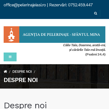
office@pelerinajeiasi.ro | Rezervări: 0752.459.447
Căile Tale, Doamne, arată-mi,
şi cărările Tale mă învaţă.
(Psalmi 24,4)
DESPRE NOI
/
/
DESPRE NOI
Despre noi