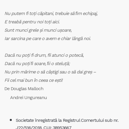
Nu putem fi toţi căpitani, trebuie să ﬁm echipaj,
E treabă pentru noi toţi aici.
Sunt munci grele şi munci uşoare,
Iar sarcina pe care o avem e chiar lângă noi.
Dacă nu poţi fi drum, fii atunci o potecă,
Dacă nu poţi ﬁ soare, ﬁi o steluţă;
Nu prin mărime o să câştigi sau o să dai greş –
Fii cel mai bun în ceea ce eşti!
De Douglas Malloch
Andrei Ungureanu
Societate înregistrată la Registrul Comertului sub nr.
J22/516/2018, CUI: 38953667