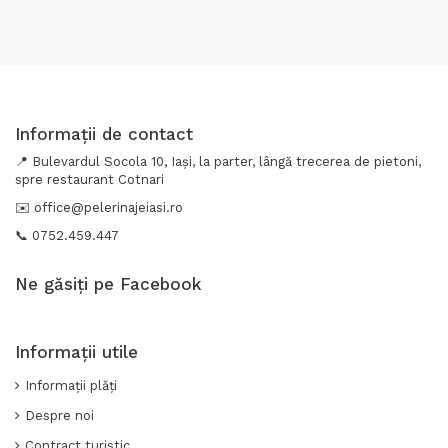
Informații de contact
📍 Bulevardul Socola 10, Iași, la parter, lângă trecerea de pietoni,
spre restaurant Cotnari
✉️
office@pelerinajeiasi.ro
📞 0752.459.447
Ne găsiți pe Facebook
Informații utile
Informații plăți
Despre noi
Contract turistic