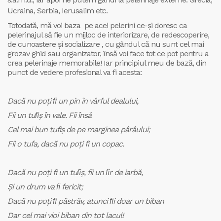
Ucraina, Serbia, Ierusalim etc.
Totodată, mă voi baza pe acei pelerini ce-și doresc ca
pelerinajul să fie un mijloc de interiorizare, de redescoperire,
de cunoastere și socializare , cu gândul că nu sunt cel mai
grozav ghid sau organizator, însă voi face tot ce pot pentru a
crea pelerinaje memorabile! Iar principiul meu de bază, din
punct de vedere profesional va fi acesta:
Dacă nu poţi ﬁ un pin în vârful dealului,
Fii un tuﬁş în vale. Fii însă
Cel mai bun tufiş de pe marginea pârâului;
Fii o tufa, dacã nu poţi fi un copac.
Dacă nu poţi fi un tuﬁş, fii un ﬁr de iarbă,
Şi un drum va ﬁ fericit;
Dacă nu poţi ﬁ păstrăv, atunci ﬁi doar un biban
Dar cel mai vioi biban din tot lacul!